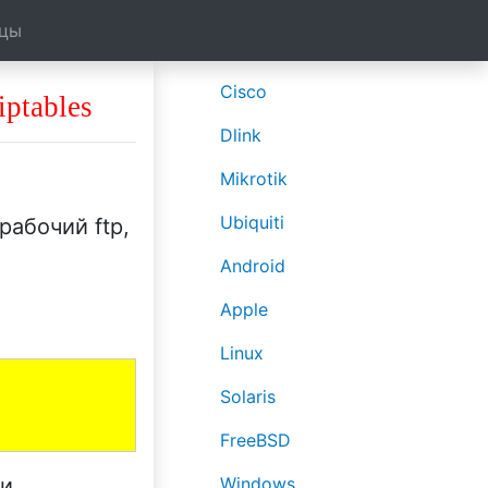
ицы
Cisco
ptables
Dlink
Mikrotik
Ubiquiti
рабочий ftp,
Android
Apple
Linux
Solaris
FreeBSD
и.
Windows