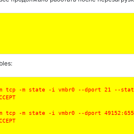
les:
m tcp -m state -i vmbr0 --dport 21 --stat
CCEPT 
m tcp -m state -i vmbr0 --dport 49152:655
CCEPT 