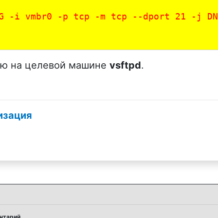
G -i vmbr0 -p tcp -m tcp --dport 21 -j DN
ую на целевой машине
vsftpd
.
изация
ентарий.