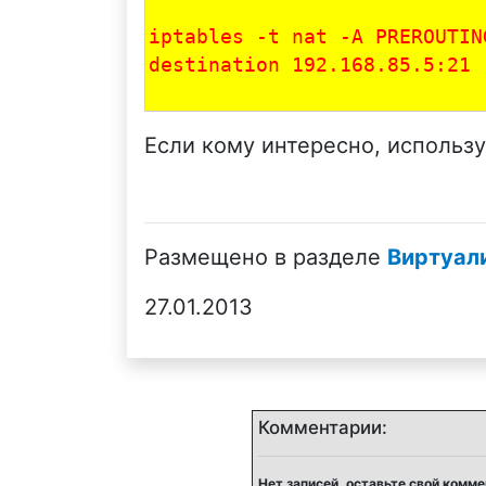
iptables -t nat -A PREROUTIN
destination 192.168.85.5:21 
Если кому интересно, использ
Размещено в разделе
Виртуал
27.01.2013
Комментарии:
Нет записей, оставьте свой комм