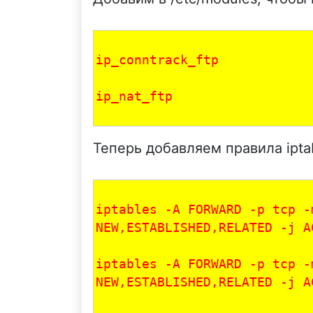
ip_conntrack_ftp 
ip_nat_ftp 
Теперь добавляем правила iptab
iptables -A FORWARD -p tcp -
NEW,ESTABLISHED,RELATED -j A
iptables -A FORWARD -p tcp -
NEW,ESTABLISHED,RELATED -j A