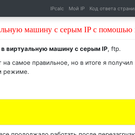
IPcalc
Мой IP
Код ответа стран
альную машину с серым IP c помошью i
 в виртуальную машину с серым IP
, ftp.
на самое правильное, но в итоге я получил 
м режиме.
 все продолжало работать после перезагрузк