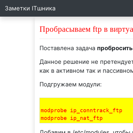
Заметки ITшника
Пробрасываем ftp в вирту
Поставлена задача
пробросить
Данное решение не претендует 
как в активном так и пассивно
Подгружаем модули:
modprobe ip_conntrack_ftp

Добавим в /etc/modules, чтобы