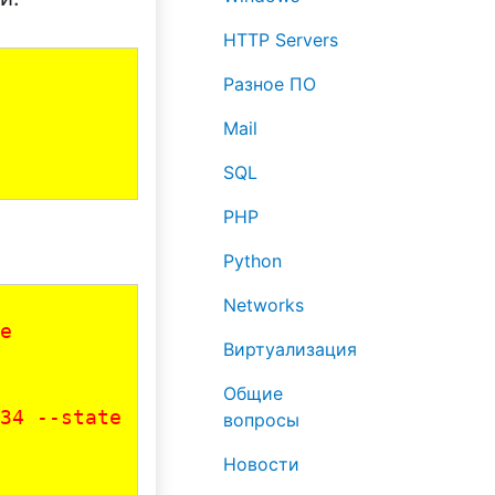
HTTP Servers
Разное ПО
Mail
SQL
PHP
Python
Networks
e 
Виртуализация
Общие
34 --state 
вопросы
Новости